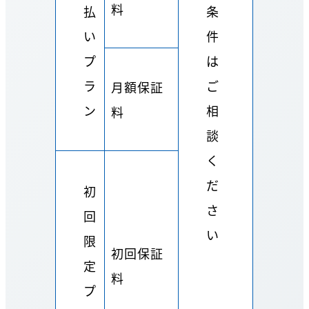
料
払
条
い
件
プ
は
ラ
ご
月額保証
ン
相
料
談
く
だ
初
さ
回
い
限
初回保証
定
料
プ