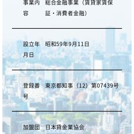
事業内
総合金融事業（賃貸家賃保
容
証・消費者金融）
設立年
昭和59年9月11日
月日
登録番
東京都知事（12）第07439号
号
加盟団
日本貸金業協会