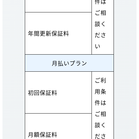
件は
ご相
談く
年間更新保証料
ださ
い
月払いプラン
ご利
用条
初回保証料
件は
ご相
談く
月額保証料
ださ