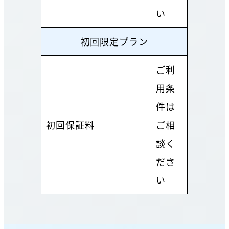
い
初回限定プラン
ご利
用条
件は
初回保証料
ご相
談く
ださ
い